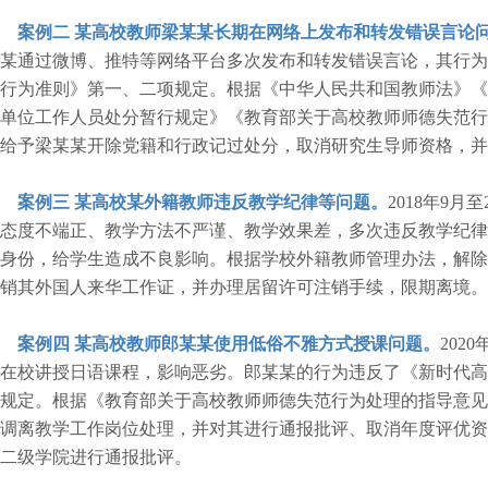
案例二
某高校教师梁某某长期在网络上发布和转发错误言论
某通过微博、推特等网络平台多次发布和转发错误言论，其行为
行为准则》第一、二项规定。根据《中华人民共和国教师法》《
单位工作人员处分暂行规定》《教育部关于高校教师师德失范行
给予梁某某开除党籍和行政记过处分，取消研究生导师资格，并
案例三
某高校某外籍教师违反教学纪律等问题。
2018年9月
态度不端正、教学方法不严谨、教学效果差，多次违反教学纪律
身份，给学生造成不良影响。根据学校外籍教师管理办法，解除
销其外国人来华工作证，并办理居留许可注销手续，限期离境。
案例四
某高校教师郎某某使用低俗不雅方式授课问题。
202
在校讲授日语课程，影响恶劣。郎某某的行为违反了《新时代高
规定。根据《教育部关于高校教师师德失范行为处理的指导意见
调离教学工作岗位处理，并对其进行通报批评、取消年度评优资
二级学院进行通报批评。