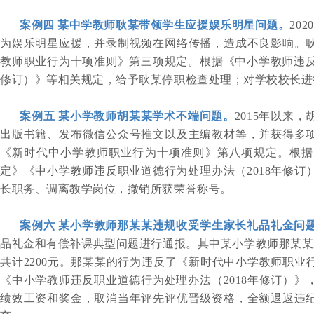
案例四
某中学教师耿某带领学生应援娱乐明星问题。
20
为娱乐明星应援，并录制视频在网络传播，造成不良影响。
教师职业行为十项准则》第三项规定。根据《中小学教师违反职
修订）》等相关规定，给予耿某停职检查处理；对学校校长进
案例五
某小学教师胡某某学术不端问题。
2015年以来
出版书籍、发布微信公众号推文以及主编教材等，并获得多
《新时代中小学教师职业行为十项准则》第八项规定。根据
定》《中小学教师违反职业道德行为处理办法（2018年修订
长职务、调离教学岗位，撤销所获荣誉称号。
案例六
某小学教师那某某违规收受学生家长礼品礼金问
品礼金和有偿补课典型问题进行通报。其中某小学教师那某某
共计2200元。那某某的行为违反了《新时代中小学教师职业
《中小学教师违反职业道德行为处理办法（2018年修订）》
绩效工资和奖金，取消当年评先评优晋级资格，全额退返违