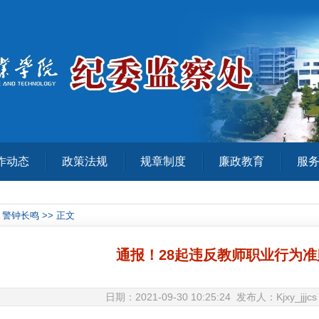
作动态
政策法规
规章制度
廉政教育
服
警钟长鸣 >> 正文
通报！28起违反教师职业行为
日期：2021-09-30 10:25:24 发布人：Kjxy_jj