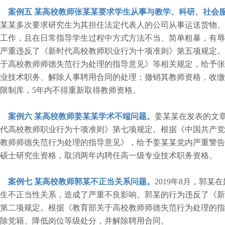
案例五
某高校教师张某某要求学生从事与教学、科研、社会
某某多次要求研究生为其担任法定代表人的公司从事运送货物、
工作，且在日常指导学生过程中方式方法不当、简单粗暴，有辱
严重违反了《新时代高校教师职业行为十项准则》第五项规定。
于高校教师师德失范行为处理的指导意见》等相关规定，给予张
业技术职务、解除人事聘用合同的处理；撤销其教师资格，收缴
限制库，5年内不得重新取得教师资格。
案例六
某高校教师姜某某学术不端问题。
姜某某在发表的文
代高校教师职业行为十项准则》第七项规定。根据《中国共产党
教师师德失范行为处理的指导意见》，给予姜某某党内严重警告
硕士研究生资格，取消两年内聘任高一级专业技术职务资格。
案例七
某高校教师郭某不正当关系问题。
2019年8月，郭
生不正当性关系，造成了严重不良影响。郭某的行为违反了《新
第二项规定。根据《教育部关于高校教师师德失范行为处理的指
除党籍、降低岗位等级处分，并解除聘用合同。