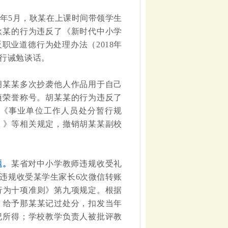
20年5月，耿某在上课时间带领学生
耿某的行为违反了《新时代中小学
业道德行为处理办法（2018年
行诫勉谈话。
，胡某某多次抄袭他人作品用于自己
项荣誉称号。胡某某的行为违反了
《事业单位工作人员处分暂行规
）》等相关规定，撤销胡某某副校
题。
某省对中小学教师违规收受礼
违规收受某学生家长
6次微信转账
行为十项准则》第九项规定。根据
，给予那某某记过处分，扣发当年
纪所得；学校教学负责人被批评教